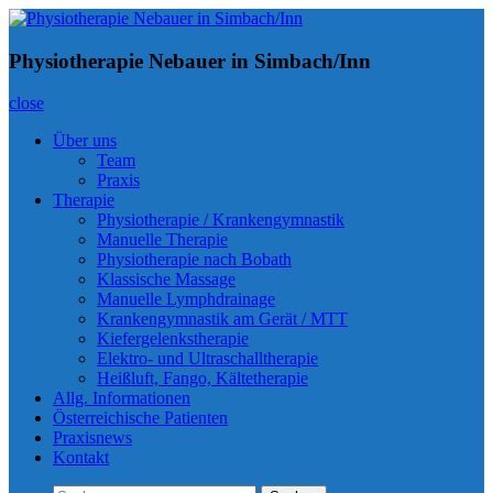
Skip
to
Physiotherapie Nebauer in Simbach/Inn
Inn-Physio
content
Physiotherapie Nebauer in Simbach/Inn
close
Über uns
Team
Praxis
Therapie
Physiotherapie / Krankengymnastik
Manuelle Therapie
Physiotherapie nach Bobath
Klassische Massage
Manuelle Lymphdrainage
Krankengymnastik am Gerät / MTT
Kiefergelenkstherapie
Elektro- und Ultraschalltherapie
Heißluft, Fango, Kältetherapie
Allg. Informationen
Österreichische Patienten
Praxisnews
Kontakt