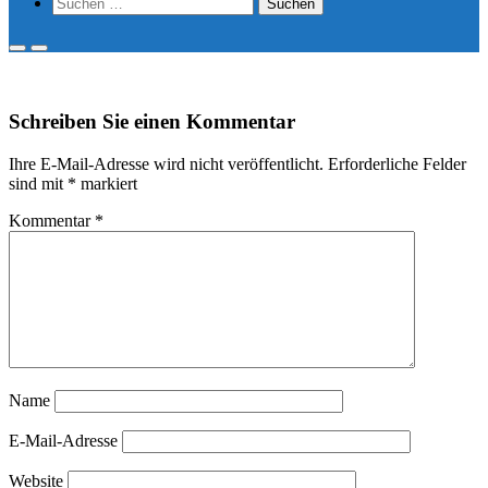
Show
Suchen
Search
nach:
Form
Primary
Primary
Menu
Menu
for
for
Mobile
Desktop
Schreiben Sie einen Kommentar
Ihre E-Mail-Adresse wird nicht veröffentlicht.
Erforderliche Felder
sind mit
*
markiert
Kommentar
*
Name
E-Mail-Adresse
Website