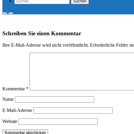
Show
Suchen
Search
nach:
Form
Primary
Primary
Menu
Menu
for
for
Mobile
Desktop
Schreiben Sie einen Kommentar
Ihre E-Mail-Adresse wird nicht veröffentlicht.
Erforderliche Felder si
Kommentar
*
Name
E-Mail-Adresse
Website