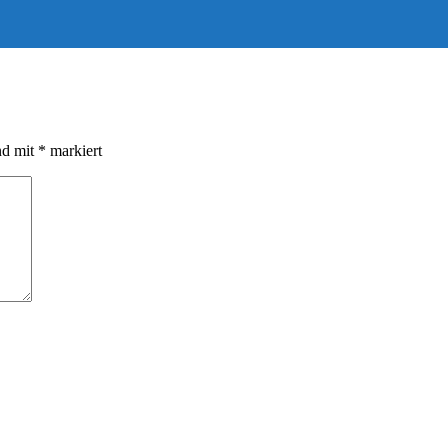
nd mit
*
markiert