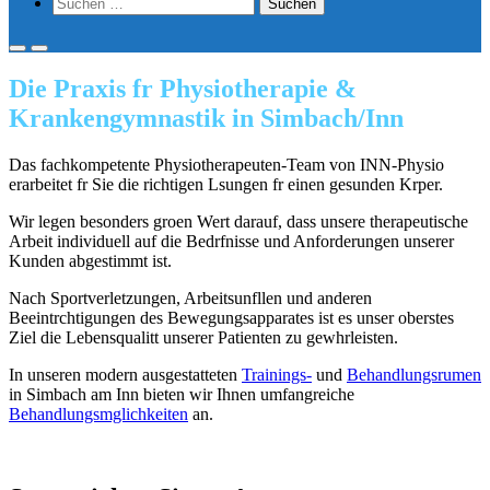
Show
Suchen
Search
nach:
Form
Primary
Primary
Menu
Menu
Die Praxis fr Physiotherapie &
for
for
Mobile
Desktop
Krankengymnastik in Simbach/Inn
Das fachkompetente Physiotherapeuten-Team von INN-Physio
erarbeitet fr Sie die richtigen Lsungen fr einen gesunden Krper.
Wir legen besonders groen Wert darauf, dass unsere therapeutische
Arbeit individuell auf die Bedrfnisse und Anforderungen unserer
Kunden abgestimmt ist.
Nach Sportverletzungen, Arbeitsunfllen und anderen
Beeintrchtigungen des Bewegungsapparates ist es unser oberstes
Ziel die Lebensqualitt unserer Patienten zu gewhrleisten.
In unseren modern ausgestatteten
Trainings-
und
Behandlungsrumen
in Simbach am Inn bieten wir Ihnen umfangreiche
Behandlungsmglichkeiten
an.