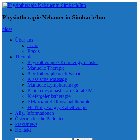
Skip
to
Physiotherapie Nebauer in Simbach/Inn
Inn-Physio
content
Physiotherapie Nebauer in Simbach/Inn
close
Über uns
Team
Praxis
Therapie
Physiotherapie / Krankengymnastik
Manuelle Therapie
Physiotherapie nach Bobath
Klassische Massage
Manuelle Lymphdrainage
Krankengymnastik am Gerät / MTT
Kiefergelenkstherapie
Elektro- und Ultraschalltherapie
Heißluft, Fango, Kältetherapie
Allg. Informationen
Österreichische Patienten
Praxisnews
Kontakt