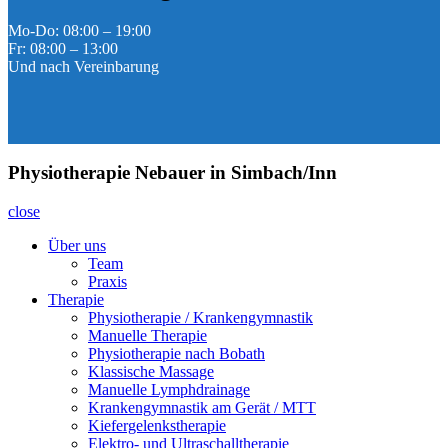
Mo-Do: 08:00 – 19:00
Fr: 08:00 – 13:00
Und nach Vereinbarung
Physiotherapie Nebauer in Simbach/Inn
close
Über uns
Team
Praxis
Therapie
Physiotherapie / Krankengymnastik
Manuelle Therapie
Physiotherapie nach Bobath
Klassische Massage
Manuelle Lymphdrainage
Krankengymnastik am Gerät / MTT
Kiefergelenkstherapie
Elektro- und Ultraschalltherapie