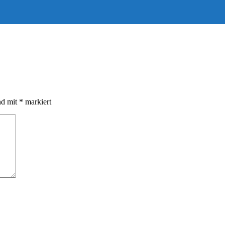
nd mit
*
markiert