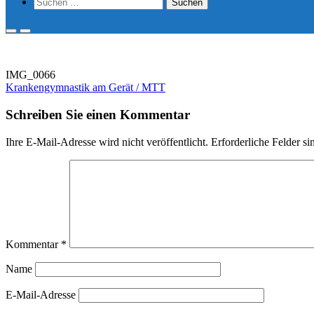
Show
Suchen
Search
nach:
Form
Primary
Primary
Menu
Menu
for
for
Mobile
Desktop
IMG_0066
Beitragsnavigation
Krankengymnastik am Gerät / MTT
Schreiben Sie einen Kommentar
Ihre E-Mail-Adresse wird nicht veröffentlicht.
Erforderliche Felder si
Kommentar
*
Name
E-Mail-Adresse