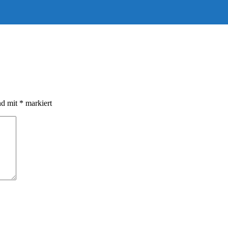
nd mit
*
markiert