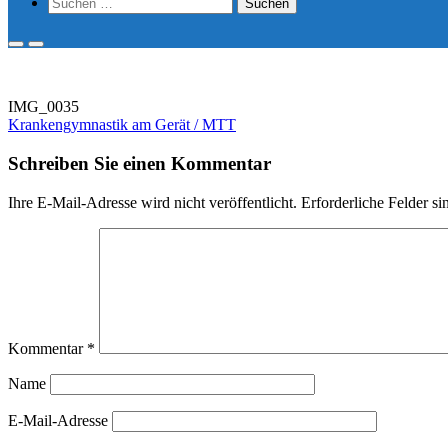
Show
Suchen
Search
nach:
Form
Primary
Primary
Menu
Menu
for
for
Mobile
Desktop
IMG_0035
Beitragsnavigation
Krankengymnastik am Gerät / MTT
Schreiben Sie einen Kommentar
Ihre E-Mail-Adresse wird nicht veröffentlicht.
Erforderliche Felder si
Kommentar
*
Name
E-Mail-Adresse